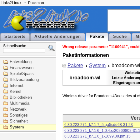
Links2Linux
Packman
Startseite
Aktuelle Änderungen
Pakete
Suche
M
Schnellsuche:
Wrong release parameter "1100941", could n
Paketinformationen
Entwicklung
Pakete
System
broadcom-w
Finanzwesen
Webseit
Spiele/Spass
broadcom-wl
Letzte Änderun
Bildverarbeitung
Eingetragen a
Internet
Kernel
Bibliotheken
Multimedia
Netzwerk
Sonstiges
Ver
Sicherheit
6.30.223.271_k7.1.7_5.ga5cdd68-31.23
System
6.30.223.271_k7.1.6_1.0.4.sr20260802-31.
6.30.223.271_k7.1.6_1-1699.30.pm.15