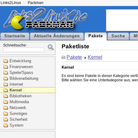
Links2Linux
Packman
Startseite
Aktuelle Änderungen
Pakete
Suche
M
Schnellsuche:
Paketliste
Pakete
Kernel
Entwicklung
Finanzwesen
Kernel
Spiele/Spass
Es sind keine Pakete in dieser Kategorie verf
Bildverarbeitung
Bitte wählen Sie eine Unterkategorie aus, we
Internet
Kernel
Bibliotheken
Multimedia
Netzwerk
Sonstiges
Sicherheit
System