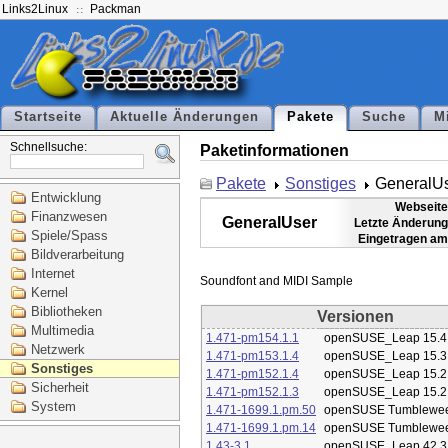
Links2Linux
Packman
Startseite
Aktuelle Änderungen
Pakete
Suche
M
Schnellsuche:
Paketinformationen
Pakete
Sonstiges
GeneralU
Entwicklung
Webseite
Finanzwesen
GeneralUser
Letzte Änderung
Spiele/Spass
Eingetragen am
Bildverarbeitung
Internet
Kernel
Bibliotheken
Versionen
Multimedia
1.471-pm154.1.1
openSUSE_Leap 15.4
Netzwerk
1.471-pm153.1.4
openSUSE_Leap 15.3
Sonstiges
1.471-pm152.1.4
openSUSE_Leap 15.2
Sicherheit
1.471-pm152.1.3
openSUSE_Leap 15.2
System
1.471-1699.1.pm.50
openSUSE Tumblewe
1.471-1699.1.pm.14
openSUSE Tumblewe
1.43-3.1
openSUSE_Leap 42.3