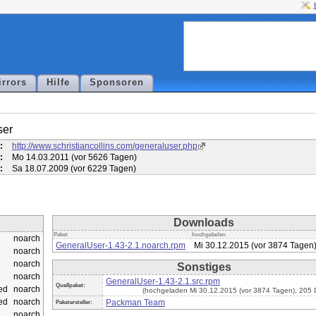
irrors
Hilfe
Sponsoren
ser
:
http://www.schristiancollins.com/generaluser.php
:
Mo 14.03.2011 (vor 5626 Tagen)
:
Sa 18.07.2009 (vor 6229 Tagen)
Downloads
Paket
hochgeladen
noarch
GeneralUser-1.43-2.1.noarch.rpm
Mi 30.12.2015 (vor 3874 Tagen
noarch
noarch
Sonstiges
noarch
GeneralUser-1.43-2.1.src.rpm
Quellpaket:
ed
noarch
(hochgeladen Mi 30.12.2015 (vor 3874 Tagen), 205
ed
noarch
Packman Team
Paketersteller:
noarch