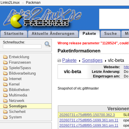
Links2Linux
Packman
Startseite
Aktuelle Änderungen
Pakete
Suche
M
Schnellsuche:
Wrong release parameter "1128524", could n
Paketinformationen
Entwicklung
Pakete
Sonstiges
vlc-beta
Finanzwesen
Webseite:
htt
Spiele/Spass
vlc-beta
Letzte Änderung:
Do 
Bildverarbeitung
Eingetragen am:
Do 
Internet
Kernel
Bibliotheken
Multimedia
Netzwerk
Sonstiges
Versione
Sicherheit
20260731.c75df8f95-150700.362.3
SLE
System
20260731.c75df8f95-1699.361.pm.11
op
20260731.c75df8f95-1699.361.pm.11
op