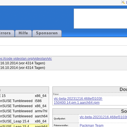
irrors
Hilfe
Sponsoren
ps://code.videolan.org/videolan/vlc
16.10.2014 (vor 4314 Tagen)
16.10.2014 (vor 4314 Tagen)
Do
n
Paket
 15
x86_64
vlc-beta-20231216.468ef3103f-
enSUSE Tumbleweed
i586
150400.14.pm.1.aarch64.rpm
enSUSE Tumbleweed
x86_64
So
enSUSE Tumbleweed
armv7hl
enSUSE Tumbleweed
aarch64
vlc-beta-20231216.468ef3103f
Quellpaket:
enSUSE_Leap 15.4
x86_64
Packman Team
Paketersteller:
enSUSE_Leap 15.4
aarch64