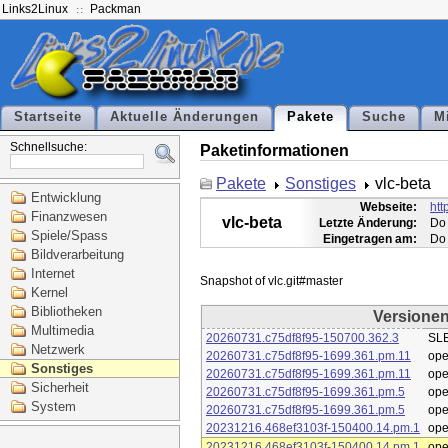
Links2Linux
Packman
Startseite
Aktuelle Änderungen
Pakete
Suche
M
Schnellsuche:
Paketinformationen
Pakete
Sonstiges
vlc-beta
Entwicklung
Webseite:
htt
Finanzwesen
vlc-beta
Letzte Änderung:
Do 
Spiele/Spass
Eingetragen am:
Do 
Bildverarbeitung
Internet
Kernel
Bibliotheken
Versione
Multimedia
20260731.c75df8f95-150700.362.3
SLE
Netzwerk
20260731.c75df8f95-1699.361.pm.11
op
Sonstiges
20260731.c75df8f95-1699.361.pm.11
op
Sicherheit
20260731.c75df8f95-1699.361.pm.5
op
System
20260731.c75df8f95-1699.361.pm.5
op
20231216.468ef3103f-150400.14.pm.1
op
20231216.468ef3103f-150400.14.pm.1
op