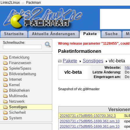
Links2Linux
Packman
Startseite
Aktuelle Änderungen
Pakete
Suche
M
Schnellsuche:
Wrong release parameter "1128455", could n
Paketinformationen
Entwicklung
Pakete
Sonstiges
vlc-beta
Finanzwesen
Webseite:
htt
Spiele/Spass
vlc-beta
Letzte Änderung:
Do 
Bildverarbeitung
Eingetragen am:
Do 
Internet
Kernel
Bibliotheken
Multimedia
Netzwerk
Sonstiges
Versione
Sicherheit
20260731.c75df8f95-150700.362.3
SLE
System
20260731.c75df8f95-1699.361.pm.10
op
20260731.c75df8f95-1699.361.pm.10
op