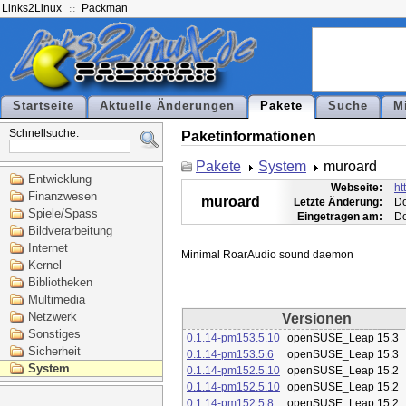
Links2Linux
Packman
Startseite
Aktuelle Änderungen
Pakete
Suche
M
Schnellsuche:
Paketinformationen
Pakete
System
muroard
Entwicklung
Webseite:
ht
Finanzwesen
muroard
Letzte Änderung:
Do
Spiele/Spass
Eingetragen am:
Do
Bildverarbeitung
Internet
Kernel
Bibliotheken
Multimedia
Netzwerk
Versionen
Sonstiges
0.1.14-pm153.5.10
openSUSE_Leap 15.3
Sicherheit
0.1.14-pm153.5.6
openSUSE_Leap 15.3
System
0.1.14-pm152.5.10
openSUSE_Leap 15.2
0.1.14-pm152.5.10
openSUSE_Leap 15.2
0.1.14-pm152.5.8
openSUSE_Leap 15.2