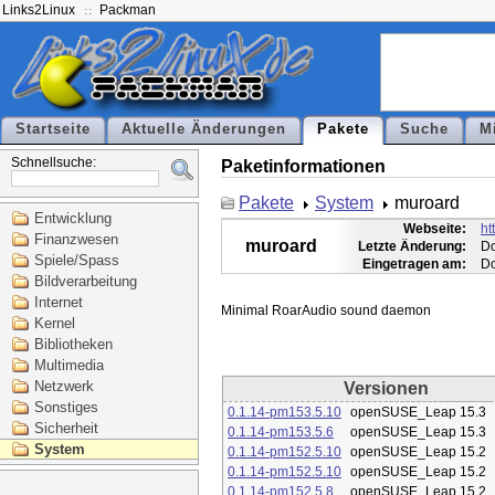
Links2Linux
Packman
Startseite
Aktuelle Änderungen
Pakete
Suche
M
Schnellsuche:
Paketinformationen
Pakete
System
muroard
Entwicklung
Webseite:
ht
Finanzwesen
muroard
Letzte Änderung:
Do
Spiele/Spass
Eingetragen am:
Do
Bildverarbeitung
Internet
Kernel
Bibliotheken
Multimedia
Netzwerk
Versionen
Sonstiges
0.1.14-pm153.5.10
openSUSE_Leap 15.3
Sicherheit
0.1.14-pm153.5.6
openSUSE_Leap 15.3
System
0.1.14-pm152.5.10
openSUSE_Leap 15.2
0.1.14-pm152.5.10
openSUSE_Leap 15.2
0.1.14-pm152.5.8
openSUSE_Leap 15.2