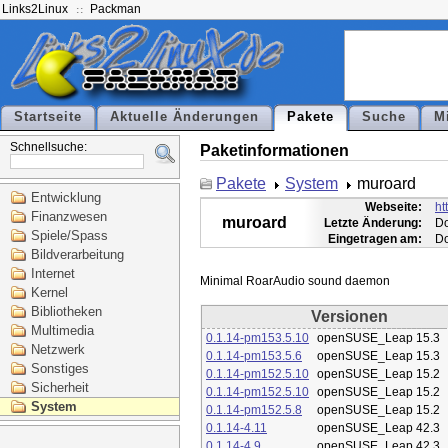
Links2Linux
Packman
Startseite
Aktuelle Änderungen
Pakete
Suche
M
Schnellsuche:
Paketinformationen
Pakete
System
muroard
Entwicklung
Webseite:
ht
Finanzwesen
muroard
Letzte Änderung:
Do
Spiele/Spass
Eingetragen am:
Do
Bildverarbeitung
Internet
Kernel
Bibliotheken
Versionen
Multimedia
0.1.14-pm153.5.10
openSUSE_Leap 15.3
Netzwerk
0.1.14-pm153.5.6
openSUSE_Leap 15.3
Sonstiges
0.1.14-pm152.5.10
openSUSE_Leap 15.2
Sicherheit
0.1.14-pm152.5.10
openSUSE_Leap 15.2
System
0.1.14-pm152.5.8
openSUSE_Leap 15.2
0.1.14-4.11
openSUSE_Leap 42.3
0.1.14-4.9
openSUSE_Leap 42.3