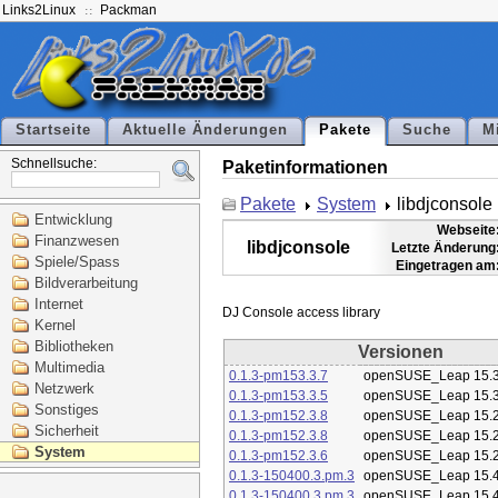
Links2Linux
Packman
Startseite
Aktuelle Änderungen
Pakete
Suche
M
Schnellsuche:
Paketinformationen
Pakete
System
libdjconsole
Entwicklung
Webseite
Finanzwesen
libdjconsole
Letzte Änderung
Spiele/Spass
Eingetragen am
Bildverarbeitung
Internet
Kernel
Bibliotheken
Versionen
Multimedia
0.1.3-pm153.3.7
openSUSE_Leap 15.
Netzwerk
0.1.3-pm153.3.5
openSUSE_Leap 15.
Sonstiges
0.1.3-pm152.3.8
openSUSE_Leap 15.
Sicherheit
0.1.3-pm152.3.8
openSUSE_Leap 15.
System
0.1.3-pm152.3.6
openSUSE_Leap 15.
0.1.3-150400.3.pm.3
openSUSE_Leap 15.
0.1.3-150400.3.pm.3
openSUSE_Leap 15.