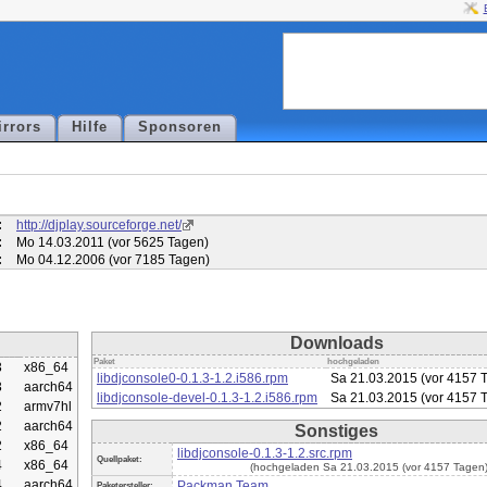
irrors
Hilfe
Sponsoren
:
http://djplay.sourceforge.net/
:
Mo 14.03.2011 (vor 5625 Tagen)
:
Mo 04.12.2006 (vor 7185 Tagen)
Downloads
Paket
hochgeladen
3
x86_64
libdjconsole0-0.1.3-1.2.i586.rpm
Sa 21.03.2015 (vor 4157 
3
aarch64
libdjconsole-devel-0.1.3-1.2.i586.rpm
Sa 21.03.2015 (vor 4157 
2
armv7hl
2
aarch64
Sonstiges
2
x86_64
libdjconsole-0.1.3-1.2.src.rpm
Quellpaket:
4
x86_64
(hochgeladen Sa 21.03.2015 (vor 4157 Tagen
4
aarch64
Packman Team
Paketersteller: