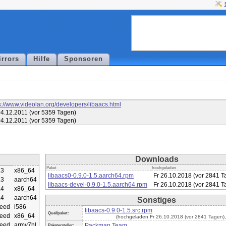
irrors
Hilfe
Sponsoren
s://www.videolan.org/developers/libaacs.html
4.12.2011 (vor 5359 Tagen)
4.12.2011 (vor 5359 Tagen)
Downloads
Paket
hochgeladen
.3
x86_64
libaacs0-0.9.0-1.5.aarch64.rpm
Fr 26.10.2018 (vor 2841 T
.3
aarch64
libaacs-devel-0.9.0-1.5.aarch64.rpm
Fr 26.10.2018 (vor 2841 T
.4
x86_64
.4
aarch64
Sonstiges
eed
i586
libaacs-0.9.0-1.5.src.rpm
Quellpaket:
eed
x86_64
(hochgeladen Fr 26.10.2018 (vor 2841 Tagen)
eed
armv7hl
Packman Team
Paketersteller: