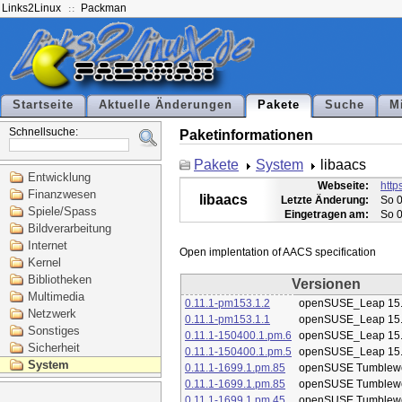
Links2Linux
Packman
Startseite
Aktuelle Änderungen
Pakete
Suche
M
Schnellsuche:
Paketinformationen
Pakete
System
libaacs
Entwicklung
Webseite:
http
Finanzwesen
libaacs
Letzte Änderung:
So 0
Spiele/Spass
Eingetragen am:
So 0
Bildverarbeitung
Internet
Kernel
Bibliotheken
Versionen
Multimedia
0.11.1-pm153.1.2
openSUSE_Leap 15
Netzwerk
0.11.1-pm153.1.1
openSUSE_Leap 15
Sonstiges
0.11.1-150400.1.pm.6
openSUSE_Leap 15
Sicherheit
0.11.1-150400.1.pm.5
openSUSE_Leap 15
System
0.11.1-1699.1.pm.85
openSUSE Tumblew
0.11.1-1699.1.pm.85
openSUSE Tumblew
0.11.1-1699.1.pm.45
openSUSE Tumblew