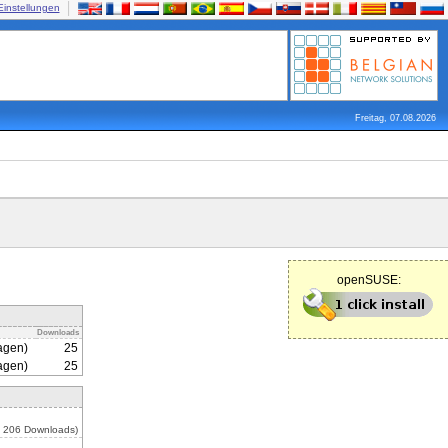
Einstellungen
Freitag, 07.08.2026
openSUSE:
Downloads
agen)
25
agen)
25
, 206 Downloads)