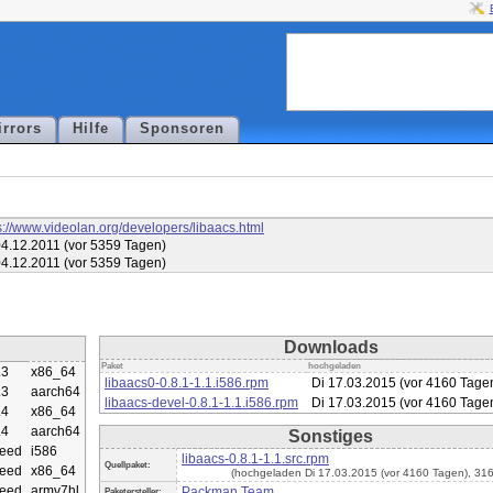
irrors
Hilfe
Sponsoren
s://www.videolan.org/developers/libaacs.html
4.12.2011 (vor 5359 Tagen)
4.12.2011 (vor 5359 Tagen)
Downloads
Paket
hochgeladen
.3
x86_64
libaacs0-0.8.1-1.1.i586.rpm
Di 17.03.2015 (vor 4160 Tage
.3
aarch64
libaacs-devel-0.8.1-1.1.i586.rpm
Di 17.03.2015 (vor 4160 Tage
.4
x86_64
.4
aarch64
Sonstiges
eed
i586
libaacs-0.8.1-1.1.src.rpm
Quellpaket:
eed
x86_64
(hochgeladen Di 17.03.2015 (vor 4160 Tagen), 31
eed
armv7hl
Packman Team
Paketersteller: