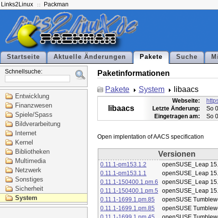
Links2Linux
Packman
Startseite
Aktuelle Änderungen
Pakete
Suche
M
Schnellsuche:
Paketinformationen
Pakete
System
libaacs
Entwicklung
Webseite:
http
Finanzwesen
libaacs
Letzte Änderung:
So 0
Spiele/Spass
Eingetragen am:
So 0
Bildverarbeitung
Internet
Kernel
Bibliotheken
Versionen
Multimedia
0.11.1-pm153.1.2
openSUSE_Leap 15
Netzwerk
0.11.1-pm153.1.1
openSUSE_Leap 15
Sonstiges
0.11.1-150400.1.pm.6
openSUSE_Leap 15
Sicherheit
0.11.1-150400.1.pm.5
openSUSE_Leap 15
System
0.11.1-1699.1.pm.85
openSUSE Tumblew
0.11.1-1699.1.pm.85
openSUSE Tumblew
0.11.1-1699.1.pm.45
openSUSE Tumblew