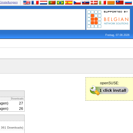
Einstellungen
Freitag, 07.08.2026
openSUSE:
Downloads
agen)
27
agen)
26
, 361 Downloads)