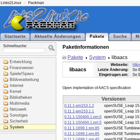
Links2Linux
Packman
Startseite
Aktuelle Änderungen
Pakete
Suche
M
Schnellsuche:
Paketinformationen
Pakete
System
libaacs
Entwicklung
Webseite:
http
Finanzwesen
libaacs
Letzte Änderung:
So 0
Spiele/Spass
Eingetragen am:
So 0
Bildverarbeitung
Internet
Kernel
Bibliotheken
Versionen
Multimedia
0.11.1-pm153.1.2
openSUSE_Leap 15
Netzwerk
0.11.1-pm153.1.1
openSUSE_Leap 15
Sonstiges
0.11.1-150400.1.pm.6
openSUSE_Leap 15
Sicherheit
0.11.1-150400.1.pm.5
openSUSE_Leap 15
System
0.11.1-1699.1.pm.85
openSUSE Tumblew
0.11.1-1699.1.pm.85
openSUSE Tumblew
0.11.1-1699.1.pm.45
openSUSE Tumblew