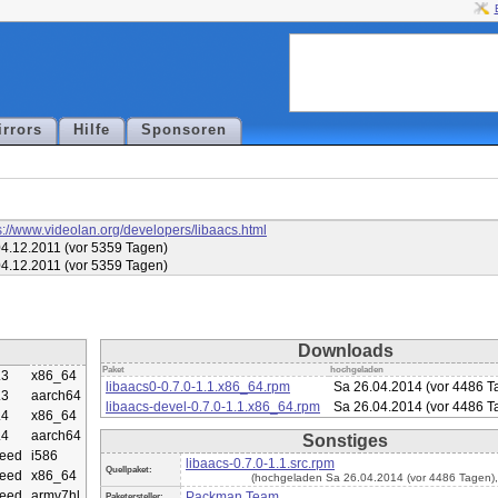
irrors
Hilfe
Sponsoren
s://www.videolan.org/developers/libaacs.html
4.12.2011 (vor 5359 Tagen)
4.12.2011 (vor 5359 Tagen)
Downloads
Paket
hochgeladen
.3
x86_64
libaacs0-0.7.0-1.1.x86_64.rpm
Sa 26.04.2014 (vor 4486 T
.3
aarch64
libaacs-devel-0.7.0-1.1.x86_64.rpm
Sa 26.04.2014 (vor 4486 T
.4
x86_64
.4
aarch64
Sonstiges
eed
i586
libaacs-0.7.0-1.1.src.rpm
Quellpaket:
eed
x86_64
(hochgeladen Sa 26.04.2014 (vor 4486 Tagen)
eed
armv7hl
Packman Team
Paketersteller: