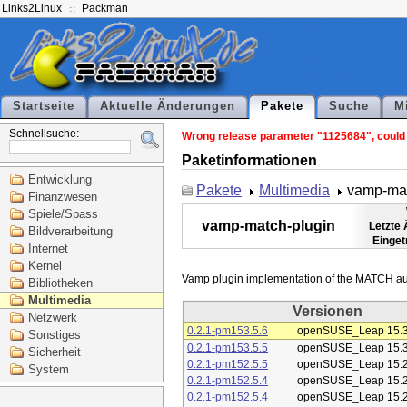
Links2Linux
Packman
Startseite
Aktuelle Änderungen
Pakete
Suche
M
Schnellsuche:
Wrong release parameter "1125684", could n
Paketinformationen
Entwicklung
Pakete
Multimedia
vamp-mat
Finanzwesen
Spiele/Spass
vamp-match-plugin
Letzte
Bildverarbeitung
Einget
Internet
Kernel
Bibliotheken
Multimedia
Versionen
Netzwerk
0.2.1-pm153.5.6
openSUSE_Leap 15.
Sonstiges
0.2.1-pm153.5.5
openSUSE_Leap 15.
Sicherheit
0.2.1-pm152.5.5
openSUSE_Leap 15.
System
0.2.1-pm152.5.4
openSUSE_Leap 15.
0.2.1-pm152.5.4
openSUSE_Leap 15.