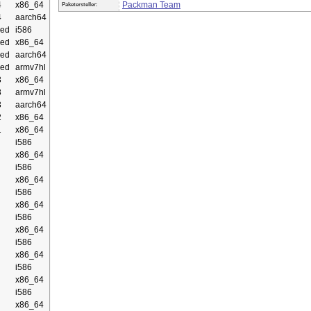
4
x86_64
Packman Team
Paketersteller:
4
aarch64
ed
i586
ed
x86_64
ed
aarch64
ed
armv7hl
3
x86_64
3
armv7hl
3
aarch64
2
x86_64
1
x86_64
i586
x86_64
i586
x86_64
i586
x86_64
i586
x86_64
i586
x86_64
i586
x86_64
i586
x86_64