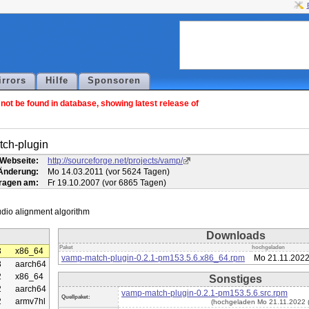
irrors
Hilfe
Sponsoren
ot be found in database, showing latest release of
ch-plugin
Webseite:
http://sourceforge.net/projects/vamp/
 Änderung:
Mo 14.03.2011 (vor 5624 Tagen)
ragen am:
Fr 19.10.2007 (vor 6865 Tagen)
Downloads
Paket
hochgeladen
3
x86_64
vamp-match-plugin-0.2.1-pm153.5.6.x86_64.rpm
Mo 21.11.2022
3
aarch64
2
x86_64
Sonstiges
2
aarch64
vamp-match-plugin-0.2.1-pm153.5.6.src.rpm
Quellpaket:
2
armv7hl
(hochgeladen Mo 21.11.2022 (