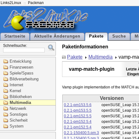
Links2Linux
Packman
Startseite
Aktuelle Änderungen
Pakete
Suche
M
Schnellsuche:
Paketinformationen
Pakete
Multimedia
vamp-mat
Entwicklung
Finanzwesen
vamp-match-plugin
Letzte
Spiele/Spass
Einget
Bildverarbeitung
Internet
Kernel
Bibliotheken
Versionen
Multimedia
0.2.1-pm153.5.6
openSUSE_Leap 15.
Netzwerk
0.2.1-pm153.5.5
openSUSE_Leap 15.
Sonstiges
0.2.1-pm152.5.5
openSUSE_Leap 15.
Sicherheit
0.2.1-pm152.5.4
openSUSE_Leap 15.
System
0.2.1-pm152.5.4
openSUSE_Leap 15.
0.2.1-150400.5.pm.3
openSUSE_Leap 15.
0.2.1-150400.5.pm.3
openSUSE_Leap 15.