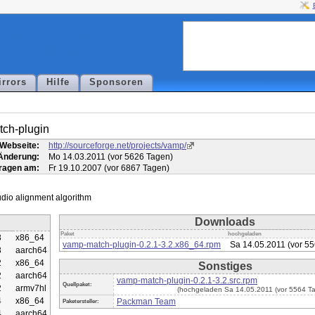
irrors
Hilfe
Sponsoren
ch-plugin
Webseite:
http://sourceforge.net/projects/vamp/
 Änderung:
Mo 14.03.2011 (vor 5626 Tagen)
ragen am:
Fr 19.10.2007 (vor 6867 Tagen)
Downloads
Paket
hochgeladen
3
x86_64
vamp-match-plugin-0.2.1-3.2.x86_64.rpm
Sa 14.05.2011 (vor 5
3
aarch64
2
x86_64
Sonstiges
2
aarch64
vamp-match-plugin-0.2.1-3.2.src.rpm
Quellpaket:
2
armv7hl
(hochgeladen Sa 14.05.2011 (vor 5564 T
4
x86_64
Packman Team
Paketersteller:
4
aarch64