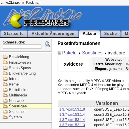
Links2Linux
Packman
Startseite
Aktuelle Änderungen
Pakete
Suche
M
Schnellsuche:
Paketinformationen
Pakete
Sonstiges
xvidcore
Entwicklung
Webseite:
ht
Finanzwesen
xvidcore
Letzte Änderung:
Mo
Spiele/Spass
Eingetragen am:
Sa
Bildverarbeitung
Internet
Xvid is a high quality MPEG-4 ASP video codec
Kernel
Xvid encoded MPEG-4 videos can be played 
decoders such as DivX, FFmpeg MPEG-4 or st
Bibliotheken
Multimedia
Netzwerk
Versionen
Sonstiges
1.3.7-pm153.1.8
openSUSE_Leap 15.
Sicherheit
1.3.7-pm153.1.4
openSUSE_Leap 15.
System
1.3.7-pm153.1.4
openSUSE_Leap 15.
1.3.7-pm152.1.3
openSUSE_Leap 15.