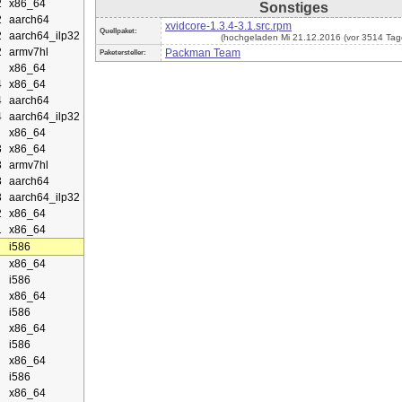
2
x86_64
Sonstiges
2
aarch64
xvidcore-1.3.4-3.1.src.rpm
Quellpaket:
2
aarch64_ilp32
(hochgeladen Mi 21.12.2016 (vor 3514 Tag
2
armv7hl
Packman Team
Paketersteller:
x86_64
4
x86_64
4
aarch64
4
aarch64_ilp32
x86_64
3
x86_64
3
armv7hl
3
aarch64
3
aarch64_ilp32
2
x86_64
1
x86_64
i586
x86_64
i586
x86_64
i586
x86_64
i586
x86_64
i586
x86_64