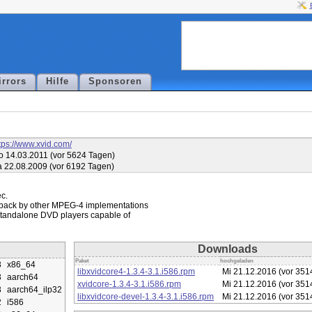
irrors
Hilfe
Sponsoren
tps://www.xvid.com/
 14.03.2011 (vor 5624 Tagen)
 22.08.2009 (vor 6192 Tagen)
.

back by other MPEG-4 implementations

andalone DVD players capable of

Downloads
Paket
hochgeladen
3
x86_64
libxvidcore4-1.3.4-3.1.i586.rpm
Mi 21.12.2016 (vor 351
3
aarch64
xvidcore-1.3.4-3.1.i586.rpm
Mi 21.12.2016 (vor 351
3
aarch64_ilp32
libxvidcore-devel-1.3.4-3.1.i586.rpm
Mi 21.12.2016 (vor 351
2
i586