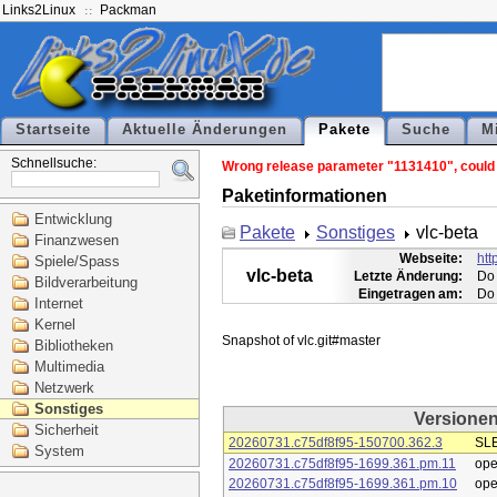
Links2Linux
Packman
Startseite
Aktuelle Änderungen
Pakete
Suche
M
Schnellsuche:
Wrong release parameter "1131410", could n
Paketinformationen
Entwicklung
Pakete
Sonstiges
vlc-beta
Finanzwesen
Webseite:
htt
Spiele/Spass
vlc-beta
Letzte Änderung:
Do 
Bildverarbeitung
Eingetragen am:
Do 
Internet
Kernel
Bibliotheken
Multimedia
Netzwerk
Sonstiges
Versione
Sicherheit
20260731.c75df8f95-150700.362.3
SLE
System
20260731.c75df8f95-1699.361.pm.11
op
20260731.c75df8f95-1699.361.pm.10
op