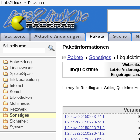
Links2Linux
Packman
Startseite
Aktuelle Änderungen
Pakete
Suche
M
Schnellsuche:
Paketinformationen
Pakete
Sonstiges
libquickti
Entwicklung
Webseite
Finanzwesen
libquicktime
Letzte Änderung
Spiele/Spass
Eingetragen am
Bildverarbeitung
Internet
Kernel
Bibliotheken
Multimedia
Netzwerk
Versio
Sonstiges
1.2.4cvs20150223-74.1
S
Sicherheit
1.2.4cvs20150223-74.1
S
System
1.2.4cvs20150223-71.2
o
1.2.4cvs20150223-71.2
o
1.2.4cvs20150223-66.2
o