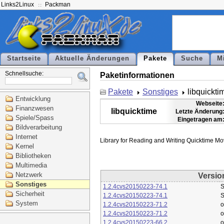
Links2Linux
Packman
Startseite
Aktuelle Änderungen
Pakete
Suche
M
Schnellsuche:
Paketinformationen
Pakete
Sonstiges
libquickti
Entwicklung
Webseite
Finanzwesen
libquicktime
Letzte Änderung
Spiele/Spass
Eingetragen am
Bildverarbeitung
Internet
Kernel
Bibliotheken
Multimedia
Netzwerk
Versio
Sonstiges
1.2.4cvs20150223-74.1
S
Sicherheit
1.2.4cvs20150223-74.1
S
System
1.2.4cvs20150223-71.2
o
1.2.4cvs20150223-71.2
o
1.2.4cvs20150223-66.2
o