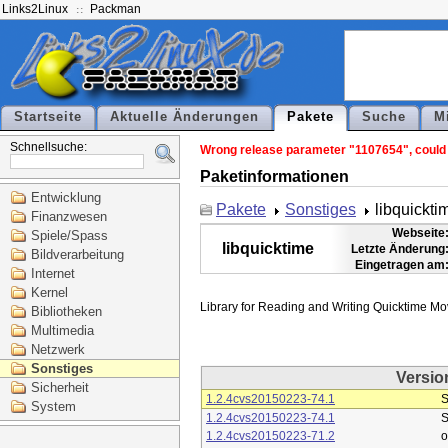
Links2Linux
Packman
Startseite
Aktuelle Änderungen
Pakete
Suche
M
Schnellsuche:
Wrong release parameter "1107654", could n
Paketinformationen
Entwicklung
Pakete
Sonstiges
libquickti
Finanzwesen
Webseite
Spiele/Spass
libquicktime
Letzte Änderung
Bildverarbeitung
Eingetragen am
Internet
Kernel
Bibliotheken
Multimedia
Netzwerk
Sonstiges
Versio
Sicherheit
1.2.4cvs20150223-74.1
S
System
1.2.4cvs20150223-74.1
S
1.2.4cvs20150223-71.2
o