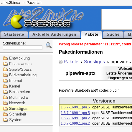
Links2Linux
Packman
Startseite
Aktuelle Änderungen
Pakete
Suche
M
Schnellsuche:
Wrong release parameter "1131119", could n
Paketinformationen
Entwicklung
Pakete
Sonstiges
pipewire-
Finanzwesen
Webseit
Spiele/Spass
pipewire-aptx
Letzte Änderun
Bildverarbeitung
Eingetragen a
Internet
Kernel
Bibliotheken
Multimedia
Versionen
Netzwerk
1.6.7-1699.1.pm.5
openSUSE Tumbleweed
Sonstiges
1.6.7-1699.1.pm.5
openSUSE Tumbleweed
Sicherheit
1.6.7-1699.1.pm.2
openSUSE Tumbleweed
System
1.6.7-1699.1.pm.2
openSUSE Tumbleweed