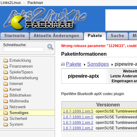
Links2Linux
Packman
Startseite
Aktuelle Änderungen
Pakete
Suche
M
Schnellsuche:
Wrong release parameter "1129633", could n
Paketinformationen
Entwicklung
Pakete
Sonstiges
pipewire-
Finanzwesen
Webseit
Spiele/Spass
pipewire-aptx
Letzte Änderun
Bildverarbeitung
Eingetragen a
Internet
Kernel
Bibliotheken
Multimedia
Versionen
Netzwerk
1.6.7-1699.1.pm.5
openSUSE Tumbleweed
Sonstiges
1.6.7-1699.1.pm.5
openSUSE Tumbleweed
Sicherheit
1.6.7-1699.1.pm.2
openSUSE Tumbleweed
System
1.6.7-1699.1.pm.2
openSUSE Tumbleweed