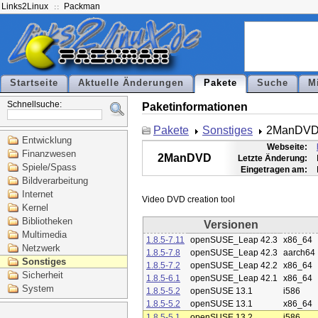
Links2Linux
Packman
Startseite
Aktuelle Änderungen
Pakete
Suche
M
Schnellsuche:
Paketinformationen
Pakete
Sonstiges
2ManDV
Entwicklung
Webseite:
Finanzwesen
2ManDVD
Letzte Änderung:
Spiele/Spass
Eingetragen am:
Bildverarbeitung
Internet
Kernel
Bibliotheken
Versionen
Multimedia
1.8.5-7.11
openSUSE_Leap 42.3
x86_64
Netzwerk
1.8.5-7.8
openSUSE_Leap 42.3
aarch64
Sonstiges
1.8.5-7.2
openSUSE_Leap 42.2
x86_64
Sicherheit
1.8.5-6.1
openSUSE_Leap 42.1
x86_64
System
1.8.5-5.2
openSUSE 13.1
i586
1.8.5-5.2
openSUSE 13.1
x86_64
1.8.5-5.1
openSUSE 13.2
i586