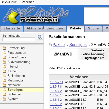
Links2Linux
Packman
Startseite
Aktuelle Änderungen
Pakete
Suche
M
Schnellsuche:
Paketinformationen
Pakete
Sonstiges
2ManDV
Entwicklung
Webseite:
Finanzwesen
2ManDVD
Letzte Änderung:
Spiele/Spass
Eingetragen am:
Bildverarbeitung
Internet
Kernel
Bibliotheken
Versionen
Multimedia
1.8.5-7.11
openSUSE_Leap 42.3
x86_64
Netzwerk
1.8.5-7.8
openSUSE_Leap 42.3
aarch64
Sonstiges
1.8.5-7.2
openSUSE_Leap 42.2
x86_64
Sicherheit
1.8.5-6.1
openSUSE_Leap 42.1
x86_64
System
1.8.5-5.2
openSUSE 13.1
i586
1.8.5-5.2
openSUSE 13.1
x86_64
1.8.5-5.1
openSUSE 13.2
i586