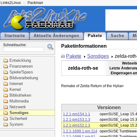
Links2Linux
Packman
Startseite
Aktuelle Änderungen
Pakete
Suche
M
Schnellsuche:
Paketinformationen
Pakete
Sonstiges
zelda-roth
Entwicklung
Webseit
Finanzwesen
zelda-roth-se
Letzte Änderun
Spiele/Spass
Eingetragen a
Bildverarbeitung
Internet
Kernel
Bibliotheken
Multimedia
Netzwerk
Versionen
Sonstiges
1.2.1-pm154.1.1
openSUSE_Leap 15.
Sicherheit
1.2.1-pm153.1.3
openSUSE_Leap 15.
System
1.2.1-pm152.1.3
openSUSE_Leap 15.
1.2.1-1699.1.pm.114
openSUSE Tumblewe
1.2.1-1699.1.pm.61
openSUSE Tumblewe