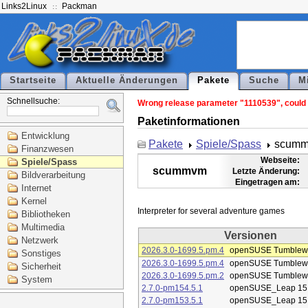
Links2Linux
Packman
Startseite
Aktuelle Änderungen
Pakete
Suche
M
Schnellsuche:
Wrong release parameter "1110539", could 
Paketinformationen
Entwicklung
Pakete
Spiele/Spass
scum
Finanzwesen
Webseite:
Spiele/Spass
scummvm
Letzte Änderung:
Bildverarbeitung
Eingetragen am:
Internet
Kernel
Bibliotheken
Multimedia
Versionen
Netzwerk
2026.3.0-1699.5.pm.4
openSUSE Tumblew
Sonstiges
2026.3.0-1699.5.pm.4
openSUSE Tumblew
Sicherheit
2026.3.0-1699.5.pm.2
openSUSE Tumblew
System
2.7.0-pm154.5.1
openSUSE_Leap 15
2.7.0-pm153.5.1
openSUSE_Leap 15