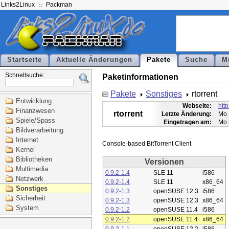
Links2Linux
Packman
Startseite
Aktuelle Änderungen
Pakete
Suche
M
Schnellsuche:
Paketinformationen
Pakete
Sonstiges
rtorrent
Entwicklung
Webseite:
http
Finanzwesen
rtorrent
Letzte Änderung:
Mo 
Spiele/Spass
Eingetragen am:
Mo 
Bildverarbeitung
Internet
Kernel
Bibliotheken
Versionen
Multimedia
0.9.2-1.4
SLE 11
i586
Netzwerk
0.9.2-1.4
SLE 11
x86_64
Sonstiges
0.9.2-1.3
openSUSE 12.3
i586
Sicherheit
0.9.2-1.3
openSUSE 12.3
x86_64
System
0.9.2-1.2
openSUSE 11.4
i586
0.9.2-1.2
openSUSE 11.4
x86_64