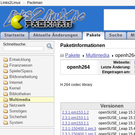
Links2Linux
Packman
Startseite
Aktuelle Änderungen
Pakete
Suche
M
Schnellsuche:
Paketinformationen
Pakete
Multimedia
openh26
Entwicklung
Webseite:
Finanzwesen
openh264
Letzte Änderung:
Spiele/Spass
Eingetragen am:
Bildverarbeitung
Internet
Kernel
Bibliotheken
Multimedia
Netzwerk
Versionen
Sonstiges
2.3.1-pm153.1.2
openSUSE_Leap 15.
Sicherheit
2.3.1-pm153.1.1
openSUSE_Leap 15.
System
2.3.1-pm153.1.1
openSUSE_Leap 15.
2.3.1-150400.1.pm.3
openSUSE_Leap 15.
2.3.1-150400.1.pm.3
openSUSE_Leap 15.