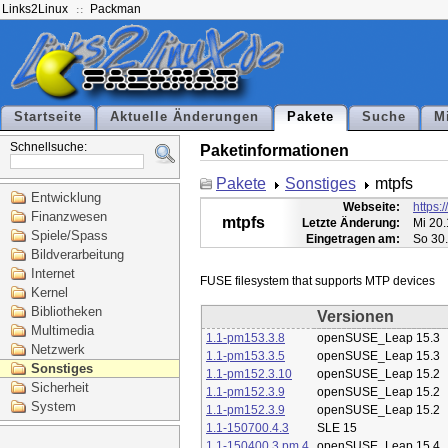
Links2Linux
Packman
Startseite
Aktuelle Änderungen
Pakete
Suche
M
Schnellsuche:
Paketinformationen
Pakete
Sonstiges
mtpfs
Entwicklung
Webseite:
https:
Finanzwesen
mtpfs
Letzte Änderung:
Mi 20.
Spiele/Spass
Eingetragen am:
So 30
Bildverarbeitung
Internet
Kernel
Bibliotheken
Versionen
Multimedia
1.1-pm153.3.8
openSUSE_Leap 15.3
Netzwerk
1.1-pm153.3.5
openSUSE_Leap 15.3
Sonstiges
1.1-pm152.3.10
openSUSE_Leap 15.2
Sicherheit
1.1-pm152.3.9
openSUSE_Leap 15.2
System
1.1-pm152.3.9
openSUSE_Leap 15.2
1.1-150700.4.3
SLE 15
1.1-150400.3.pm.4
openSUSE_Leap 15.4