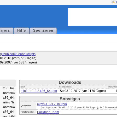
irrors
Hilfe
Sponsoren
//github.com/Feandil/mtpfs
10.2010 (vor 5770 Tagen)
.09.2007 (vor 6887 Tagen)
Downloads
Paket
hochgeladen
Downloa
x86_64
mtpfs-1.1-3.2.x86_64.rpm
So 03.12.2017 (vor 3170 Tagen)
aarch64
x86_64
Sonstiges
armv7hl
mtpfs-1.1-3.2.src.rpm
Quellpaket:
aarch64
(hochgeladen So 03.12.2017 (vor 3170 Tagen), 245 Download
x86_64
Packman Team
Paketersteller:
aarch64