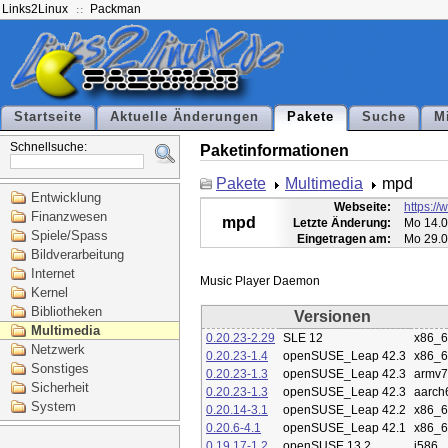
Links2Linux
Packman
Startseite
Aktuelle Änderungen
Pakete
Suche
M
Schnellsuche:
Paketinformationen
Pakete
Multimedia
mpd
Entwicklung
Webseite:
https:/
Finanzwesen
mpd
Letzte Änderung:
Mo 14.0
Spiele/Spass
Eingetragen am:
Mo 29.0
Bildverarbeitung
Internet
Kernel
Bibliotheken
Versionen
Multimedia
0.20.23-2.29
SLE 12
x86_
Netzwerk
0.20.23-1.4
openSUSE_Leap 42.3
x86_
Sonstiges
0.20.23-1.3
openSUSE_Leap 42.3
armv7
Sicherheit
0.20.23-1.3
openSUSE_Leap 42.3
aarch
System
0.20.14-3.1
openSUSE_Leap 42.2
x86_
0.20.6-4.1
openSUSE_Leap 42.1
x86_
0.19.17-1.2
openSUSE 13.2
i586