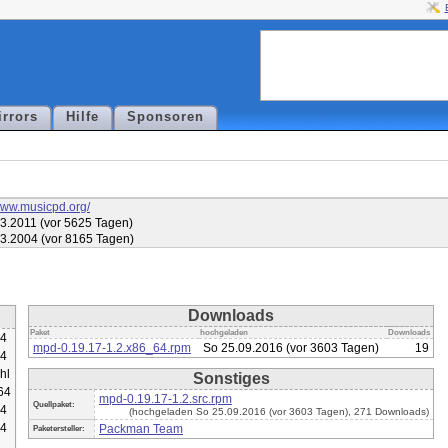
irrors
Hilfe
Sponsoren
/www.musicpd.org/
3.2011 (vor 5625 Tagen)
3.2004 (vor 8165 Tagen)
Downloads
Paket
hochgeladen
Downloads
64
mpd-0.19.17-1.2.x86_64.rpm
So 25.09.2016 (vor 3603 Tagen)
19
64
hl
Sonstiges
64
mpd-0.19.17-1.2.src.rpm
Quellpaket:
64
(hochgeladen So 25.09.2016 (vor 3603 Tagen), 271 Downloads)
64
Packman Team
Paketersteller: