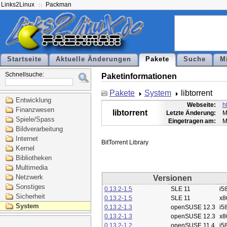
Links2Linux
Packman
Startseite
Aktuelle Änderungen
Pakete
Suche
M
Schnellsuche:
Paketinformationen
Pakete
System
libtorrent
Entwicklung
Webseite:
h
Finanzwesen
libtorrent
Letzte Änderung:
M
Spiele/Spass
Eingetragen am:
M
Bildverarbeitung
Internet
Kernel
Bibliotheken
Multimedia
Netzwerk
Versionen
Sonstiges
0.13.2-1.5
SLE 11
i5
Sicherheit
0.13.2-1.5
SLE 11
x8
System
0.13.2-1.3
openSUSE 12.3
i5
0.13.2-1.3
openSUSE 12.3
x8
0.13.2-1.2
openSUSE 11.4
i5