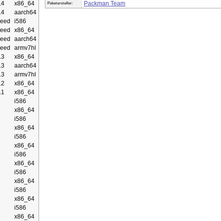
.4
x86_64
Packman Team
Paketersteller:
.4
aarch64
eed
i586
eed
x86_64
eed
aarch64
eed
armv7hl
.3
x86_64
.3
aarch64
.3
armv7hl
.2
x86_64
.1
x86_64
i586
x86_64
i586
x86_64
i586
x86_64
i586
x86_64
i586
x86_64
i586
x86_64
i586
x86_64