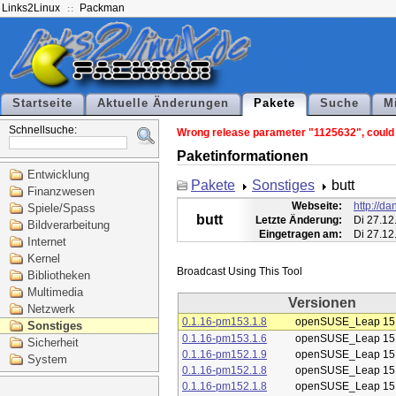
Links2Linux
Packman
Startseite
Aktuelle Änderungen
Pakete
Suche
M
Schnellsuche:
Wrong release parameter "1125632", could n
Paketinformationen
Entwicklung
Pakete
Sonstiges
butt
Finanzwesen
Webseite:
http://d
Spiele/Spass
butt
Letzte Änderung:
Di 27.12
Bildverarbeitung
Eingetragen am:
Di 27.12
Internet
Kernel
Bibliotheken
Multimedia
Versionen
Netzwerk
0.1.16-pm153.1.8
openSUSE_Leap 15
Sonstiges
0.1.16-pm153.1.6
openSUSE_Leap 15
Sicherheit
0.1.16-pm152.1.9
openSUSE_Leap 15
System
0.1.16-pm152.1.8
openSUSE_Leap 15
0.1.16-pm152.1.8
openSUSE_Leap 15