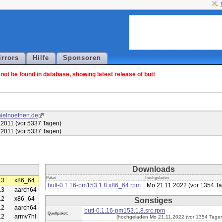
irrors
Hilfe
Sponsoren
ot be found in database, showing latest release of butt
anielnoethen.de
.2011 (vor 5337 Tagen)
.2011 (vor 5337 Tagen)
Downloads
Paket
hochgeladen
.3
x86_64
butt-0.1.16-pm153.1.8.x86_64.rpm
Mo 21.11.2022 (vor 1354 T
.3
aarch64
.2
x86_64
Sonstiges
.2
aarch64
butt-0.1.16-pm153.1.8.src.rpm
Quellpaket:
.2
armv7hl
(hochgeladen Mo 21.11.2022 (vor 1354 Tagen