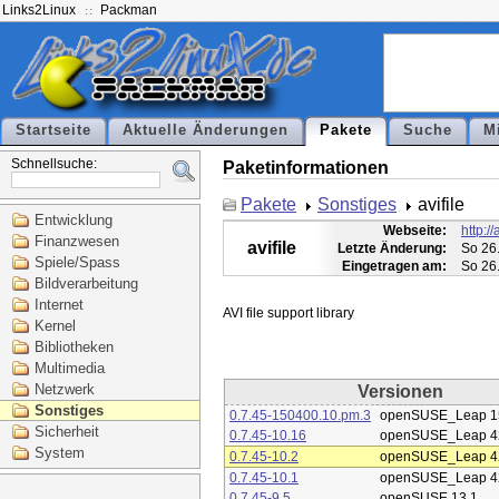
Links2Linux
Packman
Startseite
Aktuelle Änderungen
Pakete
Suche
M
Schnellsuche:
Paketinformationen
Pakete
Sonstiges
avifile
Entwicklung
Webseite:
http:/
Finanzwesen
avifile
Letzte Änderung:
So 26
Spiele/Spass
Eingetragen am:
So 26
Bildverarbeitung
Internet
Kernel
Bibliotheken
Multimedia
Netzwerk
Versionen
Sonstiges
0.7.45-150400.10.pm.3
openSUSE_Leap 1
Sicherheit
0.7.45-10.16
openSUSE_Leap 4
System
0.7.45-10.2
openSUSE_Leap 4
0.7.45-10.1
openSUSE_Leap 4
0.7.45-9.5
openSUSE 13.1