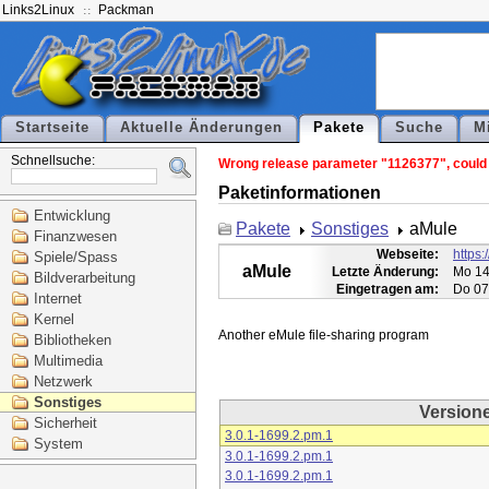
Links2Linux
Packman
Startseite
Aktuelle Änderungen
Pakete
Suche
M
Schnellsuche:
Wrong release parameter "1126377", could n
Paketinformationen
Entwicklung
Pakete
Sonstiges
aMule
Finanzwesen
Webseite:
https:
Spiele/Spass
aMule
Letzte Änderung:
Mo 14
Bildverarbeitung
Eingetragen am:
Do 07
Internet
Kernel
Bibliotheken
Multimedia
Netzwerk
Sonstiges
Version
Sicherheit
3.0.1-1699.2.pm.1
System
3.0.1-1699.2.pm.1
3.0.1-1699.2.pm.1