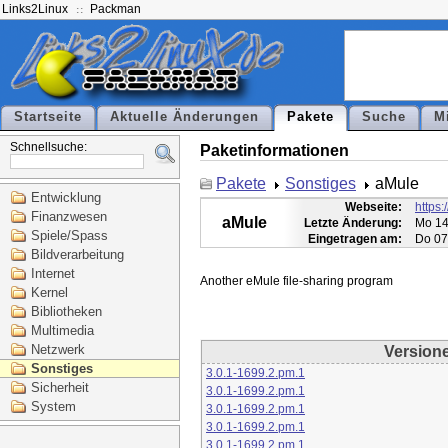
Links2Linux
Packman
Startseite
Aktuelle Änderungen
Pakete
Suche
M
Schnellsuche:
Paketinformationen
Pakete
Sonstiges
aMule
Entwicklung
Webseite:
https:
Finanzwesen
aMule
Letzte Änderung:
Mo 14
Spiele/Spass
Eingetragen am:
Do 07
Bildverarbeitung
Internet
Kernel
Bibliotheken
Multimedia
Netzwerk
Version
Sonstiges
3.0.1-1699.2.pm.1
Sicherheit
3.0.1-1699.2.pm.1
System
3.0.1-1699.2.pm.1
3.0.1-1699.2.pm.1
3.0.1-1699.2.pm.1