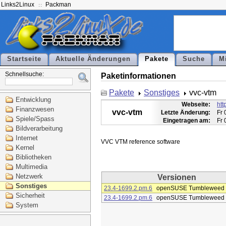
Links2Linux
Packman
Startseite
Aktuelle Änderungen
Pakete
Suche
M
Schnellsuche:
Paketinformationen
Pakete
Sonstiges
vvc-vtm
Entwicklung
Webseite:
htt
Finanzwesen
vvc-vtm
Letzte Änderung:
Fr 
Spiele/Spass
Eingetragen am:
Fr 
Bildverarbeitung
Internet
Kernel
Bibliotheken
Multimedia
Netzwerk
Versionen
Sonstiges
23.4-1699.2.pm.6
openSUSE Tumbleweed
Sicherheit
23.4-1699.2.pm.6
openSUSE Tumbleweed
System