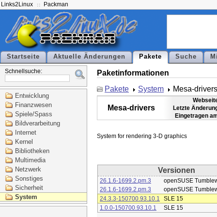
Links2Linux
Packman
Startseite
Aktuelle Änderungen
Pakete
Suche
M
Schnellsuche:
Paketinformationen
Pakete
System
Mesa-driver
Entwicklung
Webseit
Finanzwesen
Mesa-drivers
Letzte Änderun
Spiele/Spass
Eingetragen a
Bildverarbeitung
Internet
Kernel
Bibliotheken
Multimedia
Netzwerk
Versionen
Sonstiges
26.1.6-1699.2.pm.3
openSUSE Tumble
Sicherheit
26.1.6-1699.2.pm.3
openSUSE Tumble
System
24.3.3-150700.93.10.1
SLE 15
1.0.0-150700.93.10.1
SLE 15