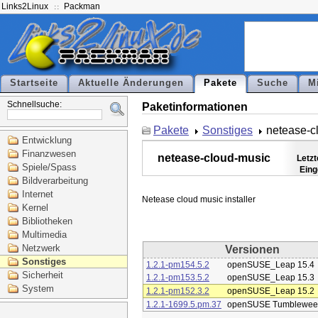
Links2Linux
Packman
Startseite
Aktuelle Änderungen
Pakete
Suche
M
Schnellsuche:
Paketinformationen
Pakete
Sonstiges
netease-c
Entwicklung
Finanzwesen
netease-cloud-music
Letz
Spiele/Spass
Eing
Bildverarbeitung
Internet
Kernel
Bibliotheken
Multimedia
Netzwerk
Versionen
Sonstiges
1.2.1-pm154.5.2
openSUSE_Leap 15.4
Sicherheit
1.2.1-pm153.5.2
openSUSE_Leap 15.3
System
1.2.1-pm152.3.2
openSUSE_Leap 15.2
1.2.1-1699.5.pm.37
openSUSE Tumblewee