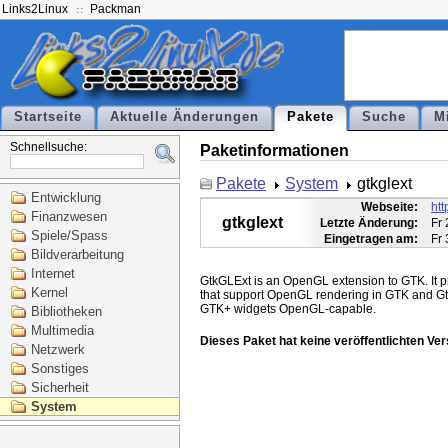
Links2Linux
Packman
Startseite
Aktuelle Änderungen
Pakete
Suche
M
Schnellsuche:
Paketinformationen
Pakete
System
gtkglext
Entwicklung
Webseite:
htt
Finanzwesen
gtkglext
Letzte Änderung:
Fr
Spiele/Spass
Eingetragen am:
Fr
Bildverarbeitung
Internet
GtkGLExt is an OpenGL extension to GTK. It p
Kernel
that support OpenGL rendering in GTK and Gt
Bibliotheken
Multimedia
Dieses Paket hat keine veröffentlichten Ver
Netzwerk
Sonstiges
Sicherheit
System