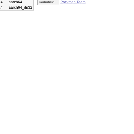
.4
aarch64
Packman Team
Paketersteller:
.4
aarch64_ilp32