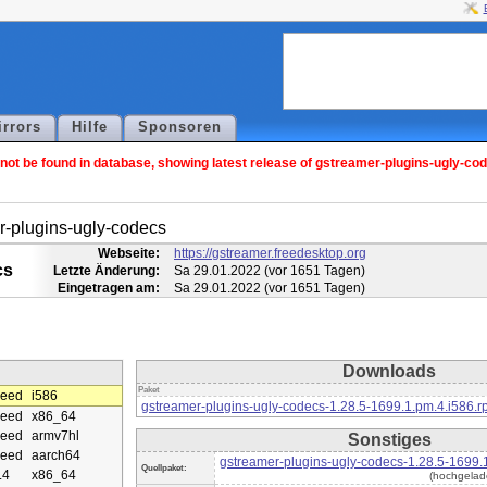
irrors
Hilfe
Sponsoren
ot be found in database, showing latest release of gstreamer-plugins-ugly-co
r-plugins-ugly-codecs
Webseite:
https://gstreamer.freedesktop.org
cs
Letzte Änderung:
Sa 29.01.2022 (vor 1651 Tagen)
Eingetragen am:
Sa 29.01.2022 (vor 1651 Tagen)
Downloads
Paket
eed
i586
gstreamer-plugins-ugly-codecs-1.28.5-1699.1.pm.4.i586.
eed
x86_64
eed
armv7hl
Sonstiges
eed
aarch64
gstreamer-plugins-ugly-codecs-1.28.5-1699.
Quellpaket:
.4
x86_64
(hochgelad