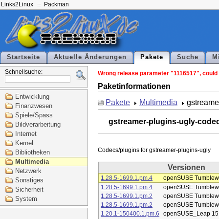
Links2Linux
Packman
Startseite
Aktuelle Änderungen
Pakete
Suche
M
Schnellsuche:
Wrong release parameter "1116517", could n
Paketinformationen
Entwicklung
Pakete
Multimedia
gstreame
Finanzwesen
Spiele/Spass
gstreamer-plugins-ugly-code
Bildverarbeitung
Internet
Kernel
Bibliotheken
Multimedia
Versionen
Netzwerk
1.28.5-1699.1.pm.4
openSUSE Tumblew
Sonstiges
1.28.5-1699.1.pm.4
openSUSE Tumblew
Sicherheit
1.28.5-1699.1.pm.2
openSUSE Tumblew
System
1.28.5-1699.1.pm.2
openSUSE Tumblew
1.20.1-150400.1.pm.6
openSUSE_Leap 15