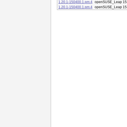
1.20.1-150400.1.pm.4
openSUSE_Leap 15
1.20.1-150400.1.pm.4
openSUSE_Leap 15