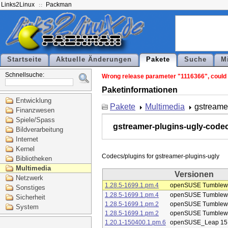
Links2Linux
Packman
Startseite
Aktuelle Änderungen
Pakete
Suche
M
Schnellsuche:
Wrong release parameter "1116366", could n
Paketinformationen
Entwicklung
Pakete
Multimedia
gstreame
Finanzwesen
Spiele/Spass
gstreamer-plugins-ugly-code
Bildverarbeitung
Internet
Kernel
Bibliotheken
Multimedia
Versionen
Netzwerk
1.28.5-1699.1.pm.4
openSUSE Tumblew
Sonstiges
1.28.5-1699.1.pm.4
openSUSE Tumblew
Sicherheit
1.28.5-1699.1.pm.2
openSUSE Tumblew
System
1.28.5-1699.1.pm.2
openSUSE Tumblew
1.20.1-150400.1.pm.6
openSUSE_Leap 15