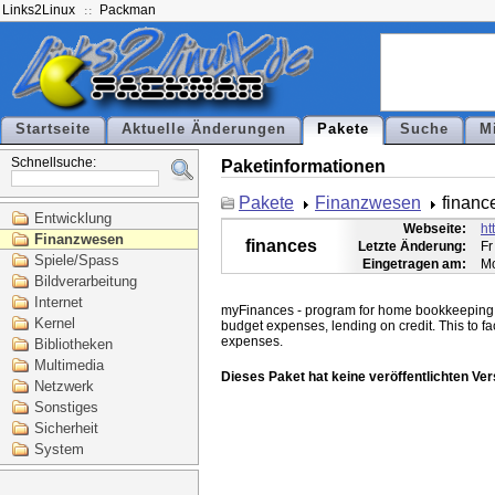
Links2Linux
Packman
Startseite
Aktuelle Änderungen
Pakete
Suche
M
Schnellsuche:
Paketinformationen
Pakete
Finanzwesen
financ
Entwicklung
Webseite:
ht
Finanzwesen
finances
Letzte Änderung:
Fr
Spiele/Spass
Eingetragen am:
Mo
Bildverarbeitung
Internet
myFinances - program for home bookkeeping: 
Kernel
budget expenses, lending on credit. This to fa
Bibliotheken
Multimedia
Dieses Paket hat keine veröffentlichten Ver
Netzwerk
Sonstiges
Sicherheit
System