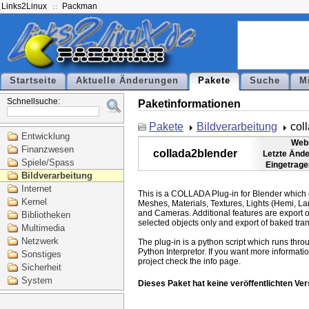
Links2Linux
Packman
Startseite
Aktuelle Änderungen
Pakete
Suche
M
Schnellsuche:
Paketinformationen
Pakete
Bildverarbeitung
col
Entwicklung
Webs
Finanzwesen
collada2blender
Letzte Änd
Spiele/Spass
Eingetrage
Bildverarbeitung
Internet
This is a COLLADA Plug-in for Blender which e
Kernel
Meshes, Materials, Textures, Lights (Hemi, La
and Cameras. Additional features are export of
Bibliotheken
selected objects only and export of baked tran
Multimedia
Netzwerk
The plug-in is a python script which runs thro
Python Interpretor. If you want more informatio
Sonstiges
Sicherheit
System
Dieses Paket hat keine veröffentlichten Ver