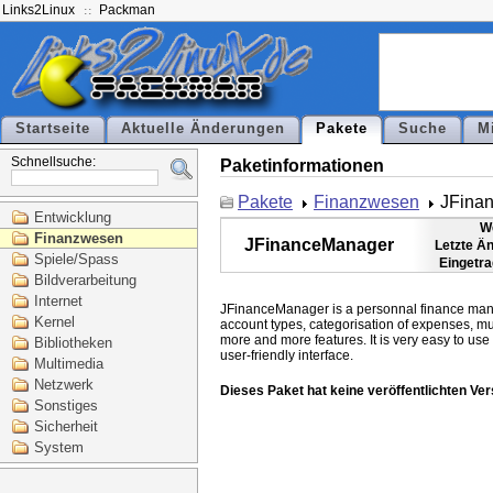
Links2Linux
Packman
Startseite
Aktuelle Änderungen
Pakete
Suche
M
Schnellsuche:
Paketinformationen
Pakete
Finanzwesen
JFina
Entwicklung
W
Finanzwesen
JFinanceManager
Letzte Ä
Spiele/Spass
Eingetr
Bildverarbeitung
Internet
JFinanceManager is a personnal finance manage
Kernel
account types, categorisation of expenses, mul
more and more features. It is very easy to use t
Bibliotheken
Multimedia
Netzwerk
Dieses Paket hat keine veröffentlichten Ver
Sonstiges
Sicherheit
System