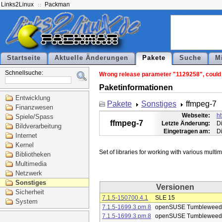
Links2Linux
Packman
Startseite
Aktuelle Änderungen
Pakete
Suche
M
Schnellsuche:
Wrong release parameter "1129258", could n
Paketinformationen
Entwicklung
Pakete
Sonstiges
ffmpeg-7
Finanzwesen
Webseite:
ht
Spiele/Spass
ffmpeg-7
Letzte Änderung:
D
Bildverarbeitung
Eingetragen am:
D
Internet
Kernel
Bibliotheken
Multimedia
Netzwerk
Sonstiges
Versionen
Sicherheit
7.1.5-150700.4.1
SLE 15
System
7.1.5-1699.3.pm.8
openSUSE Tumbleweed
7.1.5-1699.3.pm.8
openSUSE Tumbleweed