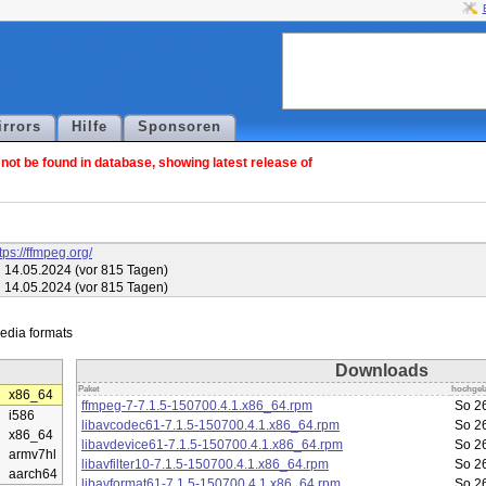
irrors
Hilfe
Sponsoren
ot be found in database, showing latest release of
tps://ffmpeg.org/
i 14.05.2024 (vor 815 Tagen)
i 14.05.2024 (vor 815 Tagen)
Downloads
Paket
hochgel
x86_64
ffmpeg-7-7.1.5-150700.4.1.x86_64.rpm
So 26
i586
libavcodec61-7.1.5-150700.4.1.x86_64.rpm
So 26
x86_64
libavdevice61-7.1.5-150700.4.1.x86_64.rpm
So 26
armv7hl
libavfilter10-7.1.5-150700.4.1.x86_64.rpm
So 26
aarch64
libavformat61-7.1.5-150700.4.1.x86_64.rpm
So 26