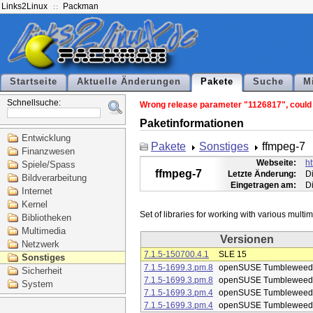
Links2Linux
Packman
Startseite
Aktuelle Änderungen
Pakete
Suche
M
Schnellsuche:
Wrong release parameter "1126817", could n
Paketinformationen
Entwicklung
Pakete
Sonstiges
ffmpeg-7
Finanzwesen
Webseite:
ht
Spiele/Spass
ffmpeg-7
Letzte Änderung:
D
Bildverarbeitung
Eingetragen am:
D
Internet
Kernel
Bibliotheken
Multimedia
Versionen
Netzwerk
7.1.5-150700.4.1
SLE 15
Sonstiges
7.1.5-1699.3.pm.8
openSUSE Tumbleweed
Sicherheit
7.1.5-1699.3.pm.8
openSUSE Tumbleweed
System
7.1.5-1699.3.pm.4
openSUSE Tumbleweed
7.1.5-1699.3.pm.4
openSUSE Tumbleweed