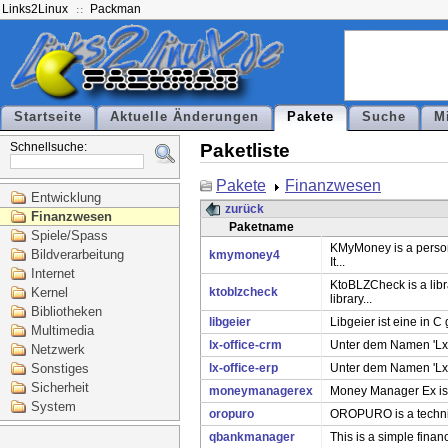
Links2Linux
Packman
Startseite
Aktuelle Änderungen
Pakete
Suche
M
Schnellsuche:
Paketliste
Pakete
Finanzwesen
Entwicklung
zurück
Finanzwesen
Paketname
Spiele/Spass
KMyMoney is a perso
Bildverarbeitung
kmymoney4
It...
Internet
KtoBLZCheck is a lib
ktoblzcheck
Kernel
library...
Bibliotheken
libgeier
Libgeier ist eine in C
Multimedia
lx-office-crm
Unter dem Namen 'Lx-O
Netzwerk
lx-office-erp
Unter dem Namen 'Lx-O
Sonstiges
Sicherheit
moneymanagerex
Money Manager Ex is a
System
oropuro
OROPURO is a technic
qbankmanager
This is a simple fina