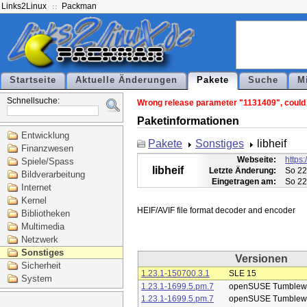
Links2Linux
Packman
Startseite
Aktuelle Änderungen
Pakete
Suche
M
Schnellsuche:
Wrong release parameter "1131409", could no
Paketinformationen
Entwicklung
Pakete
Sonstiges
libheif
Finanzwesen
Webseite:
https:
Spiele/Spass
libheif
Letzte Änderung:
So 22
Bildverarbeitung
Eingetragen am:
So 22
Internet
Kernel
Bibliotheken
Multimedia
Netzwerk
Sonstiges
Versionen
Sicherheit
1.23.1-150700.3.1
SLE 15
System
1.23.1-1699.5.pm.7
openSUSE Tumblew
1.23.1-1699.5.pm.7
openSUSE Tumblew