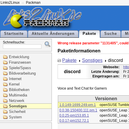
Links2Linux
Packman
Startseite
Aktuelle Änderungen
Pakete
Suche
M
Schnellsuche:
Wrong release parameter "1131405", could n
Paketinformationen
Entwicklung
Pakete
Sonstiges
discord
Finanzwesen
Webseite:
htt
Spiele/Spass
discord
Letzte Änderung:
Fr 
Bildverarbeitung
Eingetragen am:
Fr 
Internet
Kernel
Bibliotheken
Multimedia
Versionen
Netzwerk
1.0.149-1699.249.pm.1
openSUSE Tumbl
Sonstiges
0.0.38-150400.111.pm.1
openSUSE_Leap 
Sicherheit
0.0.25-pm153.85.1
openSUSE_Leap 
System
0.0.17-pm152.72.1
openSUSE_Leap 